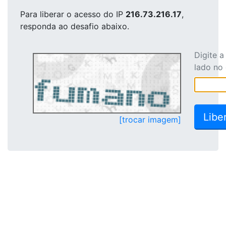
Para liberar o acesso
do IP
216.73.216.17
,
responda ao desafio abaixo.
Digite 
lado no
[trocar imagem]